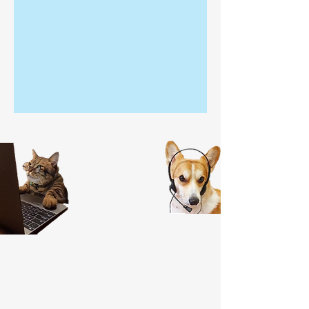
Contato
Telefone
(19) 99259-6997
(19) 3826-4421
Email
jessica.magnago@terra.com.br