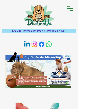
LIGUE: (19) 99259-6997 / (19) 3826-4421