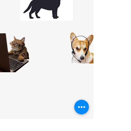
Contato
Telefone
(19) 99259-6997
(19) 3826-4421
Email
jessica.magnago@terra.com.br
Horário
Seg - Sex: 8:00 - 18:00
​​Sáb: 8:00 - 14:00